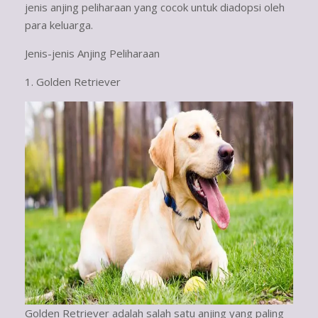
jenis anjing peliharaan yang cocok untuk diadopsi oleh
para keluarga.
Jenis-jenis Anjing Peliharaan
1. Golden Retriever
Golden Retriever adalah salah satu anjing yang paling