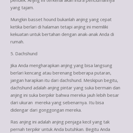
yang tajam.
Mungkin basset hound bukanlah anjing yang cepat
ketika berlari di halaman tetapi anjing ini memiliki
kekuatan untuk bertahan dengan anak-anak Anda di
rumah.
5. Dachshund
Jika Anda mengharapkan anjing yang bisa langsung
berlari kencang atau berenang beberapa putaran,
jangan harapkan itu dari dachshund. Meskipun begitu,
dachshund adalah anjing pintar yang suka bermain dan
anjing ini suka berpikir bahwa mereka jauh lebih besar
dari ukuran mereka yang sebenarnya. Itu bisa
didengar dari gonggongan mereka.
Ras anjing ini adalah anjing penjaga kecil yang tak
pernah terpikir untuk Anda butuhkan. Begitu Anda