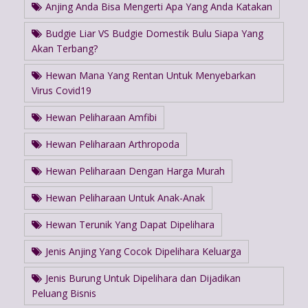
Anjing Anda Bisa Mengerti Apa Yang Anda Katakan
Budgie Liar VS Budgie Domestik Bulu Siapa Yang
Akan Terbang?
Hewan Mana Yang Rentan Untuk Menyebarkan
Virus Covid19
Hewan Peliharaan Amfibi
Hewan Peliharaan Arthropoda
Hewan Peliharaan Dengan Harga Murah
Hewan Peliharaan Untuk Anak-Anak
Hewan Terunik Yang Dapat Dipelihara
Jenis Anjing Yang Cocok Dipelihara Keluarga
Jenis Burung Untuk Dipelihara dan Dijadikan
Peluang Bisnis