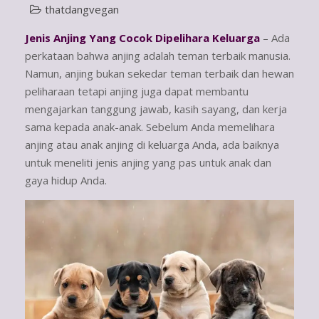
thatdangvegan
Jenis Anjing Yang Cocok Dipelihara Keluarga
– Ada
perkataan bahwa anjing adalah teman terbaik manusia.
Namun, anjing bukan sekedar teman terbaik dan hewan
peliharaan tetapi anjing juga dapat membantu
mengajarkan tanggung jawab, kasih sayang, dan kerja
sama kepada anak-anak. Sebelum Anda memelihara
anjing atau anak anjing di keluarga Anda, ada baiknya
untuk meneliti jenis anjing yang pas untuk anak dan
gaya hidup Anda.