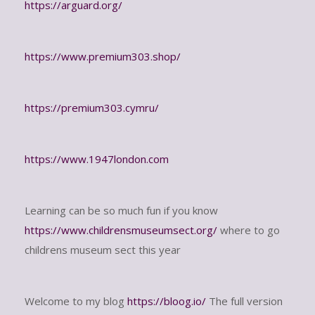
https://arguard.org/
https://www.premium303.shop/
https://premium303.cymru/
https://www.1947london.com
Learning can be so much fun if you know
https://www.childrensmuseumsect.org/
where to go
childrens museum sect this year
Welcome to my blog
https://bloog.io/
The full version