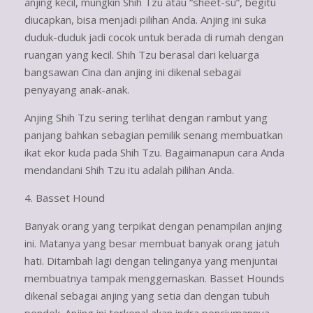
anjing kecil, mungkin Shih Tzu atau “sheet-su”, begitu
diucapkan, bisa menjadi pilihan Anda. Anjing ini suka
duduk-duduk jadi cocok untuk berada di rumah dengan
ruangan yang kecil. Shih Tzu berasal dari keluarga
bangsawan Cina dan anjing ini dikenal sebagai
penyayang anak-anak.
Anjing Shih Tzu sering terlihat dengan rambut yang
panjang bahkan sebagian pemilik senang membuatkan
ikat ekor kuda pada Shih Tzu. Bagaimanapun cara Anda
mendandani Shih Tzu itu adalah pilihan Anda.
4. Basset Hound
Banyak orang yang terpikat dengan penampilan anjing
ini. Matanya yang besar membuat banyak orang jatuh
hati. Ditambah lagi dengan telinganya yang menjuntai
membuatnya tampak menggemaskan. Basset Hounds
dikenal sebagai anjing yang setia dan dengan tubuh
pendek. Anjing ini terkenal akan indra penciumannya