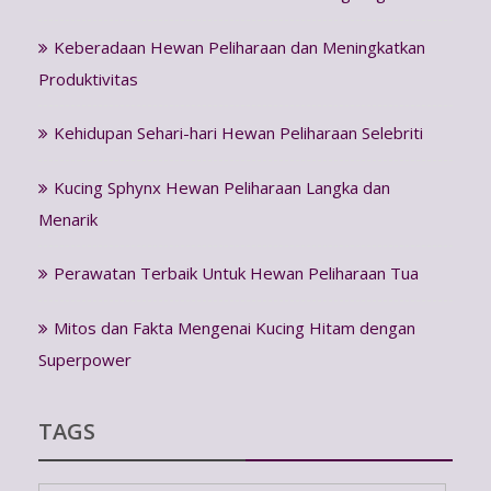
Keberadaan Hewan Peliharaan dan Meningkatkan
Produktivitas
Kehidupan Sehari-hari Hewan Peliharaan Selebriti
Kucing Sphynx Hewan Peliharaan Langka dan
Menarik
Perawatan Terbaik Untuk Hewan Peliharaan Tua
Mitos dan Fakta Mengenai Kucing Hitam dengan
Superpower
TAGS