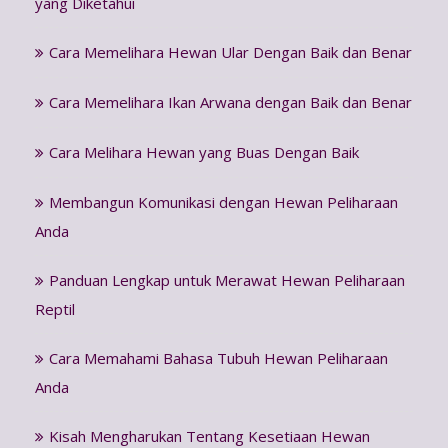
yang Diketahui
Cara Memelihara Hewan Ular Dengan Baik dan Benar
Cara Memelihara Ikan Arwana dengan Baik dan Benar
Cara Melihara Hewan yang Buas Dengan Baik
Membangun Komunikasi dengan Hewan Peliharaan
Anda
Panduan Lengkap untuk Merawat Hewan Peliharaan
Reptil
Cara Memahami Bahasa Tubuh Hewan Peliharaan
Anda
Kisah Mengharukan Tentang Kesetiaan Hewan