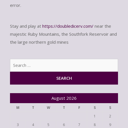
error.
Stay and play at
https://doubledicerv.com/
near the
majestic Ruby Mountains, the Southfork Reservoir and
the large northern gold mines
Sear
for:
August 2026
M
T
W
T
F
S
S
1
2
3
4
5
6
7
8
9