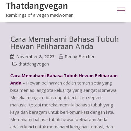
Thatdangvegan
Skip
to
Ramblings of a vegan madwoman
content
Cara Memahami Bahasa Tubuh
Hewan Peliharaan Anda
November 8, 2023
Penny Fletcher
thatdangvegan
Cara Memahami Bahasa Tubuh Hewan Peliharaan
Anda
– Hewan peliharaan adalah teman setia yang
bisa menjadi anggota keluarga yang sangat istimewa.
Mereka mungkin tidak dapat berbicara seperti
manusia, tetapi mereka memiliki bahasa tubuh yang
kaya dan beragam untuk berkomunikasi dengan kita.
Memahami bahasa tubuh hewan peliharaan Anda
adalah kunci untuk memahami keinginan, emosi, dan