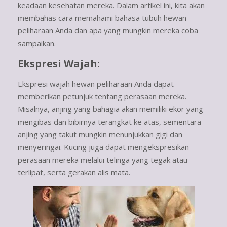
keadaan kesehatan mereka. Dalam artikel ini, kita akan
membahas cara memahami bahasa tubuh hewan
peliharaan Anda dan apa yang mungkin mereka coba
sampaikan.
Ekspresi Wajah:
Ekspresi wajah hewan peliharaan Anda dapat
memberikan petunjuk tentang perasaan mereka.
Misalnya, anjing yang bahagia akan memiliki ekor yang
mengibas dan bibirnya terangkat ke atas, sementara
anjing yang takut mungkin menunjukkan gigi dan
menyeringai. Kucing juga dapat mengekspresikan
perasaan mereka melalui telinga yang tegak atau
terlipat, serta gerakan alis mata.