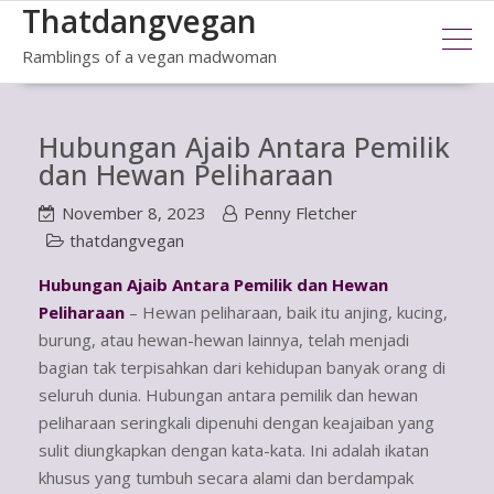
Thatdangvegan
Skip
to
Ramblings of a vegan madwoman
content
Hubungan Ajaib Antara Pemilik
dan Hewan Peliharaan
November 8, 2023
Penny Fletcher
thatdangvegan
Hubungan Ajaib Antara Pemilik dan Hewan
Peliharaan
– Hewan peliharaan, baik itu anjing, kucing,
burung, atau hewan-hewan lainnya, telah menjadi
bagian tak terpisahkan dari kehidupan banyak orang di
seluruh dunia. Hubungan antara pemilik dan hewan
peliharaan seringkali dipenuhi dengan keajaiban yang
sulit diungkapkan dengan kata-kata. Ini adalah ikatan
khusus yang tumbuh secara alami dan berdampak