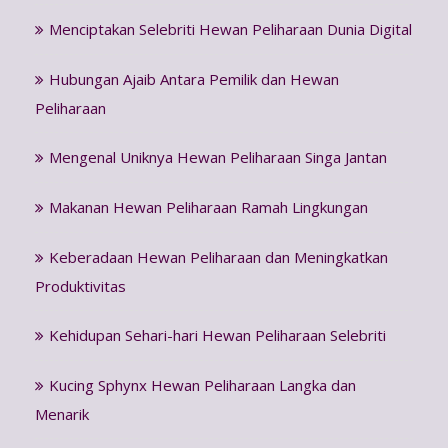
Menciptakan Selebriti Hewan Peliharaan Dunia Digital
Hubungan Ajaib Antara Pemilik dan Hewan
Peliharaan
Mengenal Uniknya Hewan Peliharaan Singa Jantan
Makanan Hewan Peliharaan Ramah Lingkungan
Keberadaan Hewan Peliharaan dan Meningkatkan
Produktivitas
Kehidupan Sehari-hari Hewan Peliharaan Selebriti
Kucing Sphynx Hewan Peliharaan Langka dan
Menarik