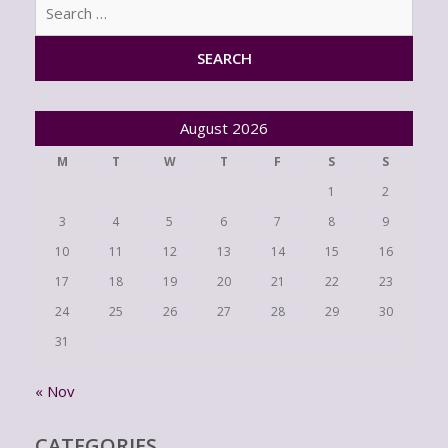
Sear
for:
August 2026
M
T
W
T
F
S
S
1
2
3
4
5
6
7
8
9
10
11
12
13
14
15
16
17
18
19
20
21
22
23
24
25
26
27
28
29
30
31
« Nov
CATEGORIES