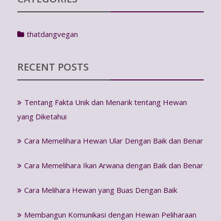
thatdangvegan
RECENT POSTS
Tentang Fakta Unik dan Menarik tentang Hewan
yang Diketahui
Cara Memelihara Hewan Ular Dengan Baik dan Benar
Cara Memelihara Ikan Arwana dengan Baik dan Benar
Cara Melihara Hewan yang Buas Dengan Baik
Membangun Komunikasi dengan Hewan Peliharaan