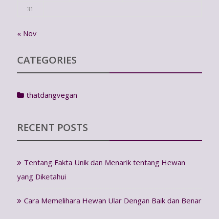
31
« Nov
CATEGORIES
thatdangvegan
RECENT POSTS
Tentang Fakta Unik dan Menarik tentang Hewan
yang Diketahui
Cara Memelihara Hewan Ular Dengan Baik dan Benar