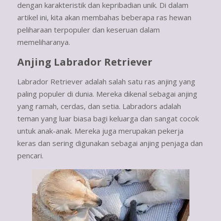
dengan karakteristik dan kepribadian unik. Di dalam
artikel ini, kita akan membahas beberapa ras hewan
peliharaan terpopuler dan keseruan dalam
memeliharanya.
Anjing Labrador Retriever
Labrador Retriever adalah salah satu ras anjing yang
paling populer di dunia. Mereka dikenal sebagai anjing
yang ramah, cerdas, dan setia. Labradors adalah
teman yang luar biasa bagi keluarga dan sangat cocok
untuk anak-anak. Mereka juga merupakan pekerja
keras dan sering digunakan sebagai anjing penjaga dan
pencari.