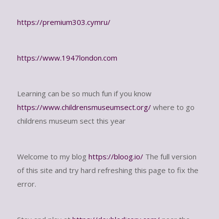
https://premium303.cymru/
https://www.1947london.com
Learning can be so much fun if you know
https://www.childrensmuseumsect.org/
where to go
childrens museum sect this year
Welcome to my blog
https://bloog.io/
The full version
of this site and try hard refreshing this page to fix the
error.