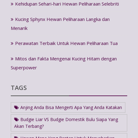
Kehidupan Sehari-hari Hewan Peliharaan Selebriti
Kucing Sphynx Hewan Peliharaan Langka dan
Menarik
Perawatan Terbaik Untuk Hewan Peliharaan Tua
Mitos dan Fakta Mengenai Kucing Hitam dengan
Superpower
TAGS
Anjing Anda Bisa Mengerti Apa Yang Anda Katakan
Budgie Liar VS Budgie Domestik Bulu Siapa Yang
Akan Terbang?