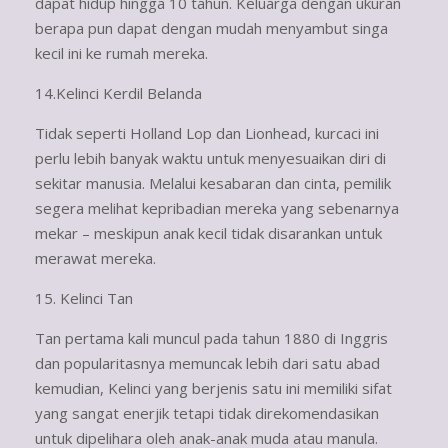
dapat hidup hingga 10 tahun. Keluarga dengan ukuran
berapa pun dapat dengan mudah menyambut singa
kecil ini ke rumah mereka.
14.Kelinci Kerdil Belanda
Tidak seperti Holland Lop dan Lionhead, kurcaci ini
perlu lebih banyak waktu untuk menyesuaikan diri di
sekitar manusia. Melalui kesabaran dan cinta, pemilik
segera melihat kepribadian mereka yang sebenarnya
mekar – meskipun anak kecil tidak disarankan untuk
merawat mereka.
15. Kelinci Tan
Tan pertama kali muncul pada tahun 1880 di Inggris
dan popularitasnya memuncak lebih dari satu abad
kemudian, Kelinci yang berjenis satu ini memiliki sifat
yang sangat enerjik tetapi tidak direkomendasikan
untuk dipelihara oleh anak-anak muda atau manula.