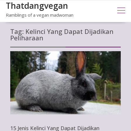
Thatdangvegan
Skip
to
Ramblings of a vegan madwoman
content
Tag:
Kelinci Yang Dapat Dijadikan
Peliharaan
15 Jenis Kelinci Yang Dapat Dijadikan