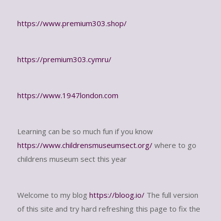
https://www.premium303.shop/
https://premium303.cymru/
https://www.1947london.com
Learning can be so much fun if you know
https://www.childrensmuseumsect.org/
where to go
childrens museum sect this year
Welcome to my blog
https://bloog.io/
The full version
of this site and try hard refreshing this page to fix the