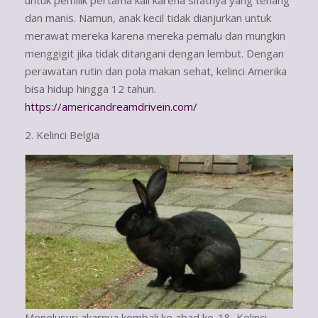
untuk pemilik pertama kali karena sifatnya yang tenang
dan manis. Namun, anak kecil tidak dianjurkan untuk
merawat mereka karena mereka pemalu dan mungkin
menggigit jika tidak ditangani dengan lembut. Dengan
perawatan rutin dan pola makan sehat, kelinci Amerika
bisa hidup hingga 12 tahun.
https://americandreamdrivein.com/
2. Kelinci Belgia
Menelusuri akarnya kembali ke abad ke-18, Kelinci