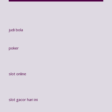
judi bola
poker
slot online
slot gacor hari ini