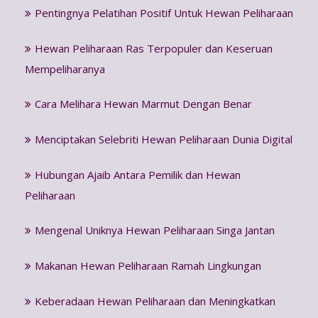
Pentingnya Pelatihan Positif Untuk Hewan Peliharaan
Hewan Peliharaan Ras Terpopuler dan Keseruan
Mempeliharanya
Cara Melihara Hewan Marmut Dengan Benar
Menciptakan Selebriti Hewan Peliharaan Dunia Digital
Hubungan Ajaib Antara Pemilik dan Hewan
Peliharaan
Mengenal Uniknya Hewan Peliharaan Singa Jantan
Makanan Hewan Peliharaan Ramah Lingkungan
Keberadaan Hewan Peliharaan dan Meningkatkan