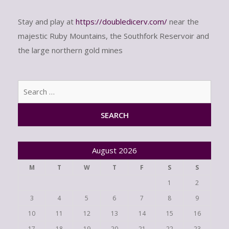
Stay and play at
https://doubledicerv.com/
near the
majestic Ruby Mountains, the Southfork Reservoir and
the large northern gold mines
Sear
for:
August 2026
M
T
W
T
F
S
S
1
2
3
4
5
6
7
8
9
10
11
12
13
14
15
16
17
18
19
20
21
22
23