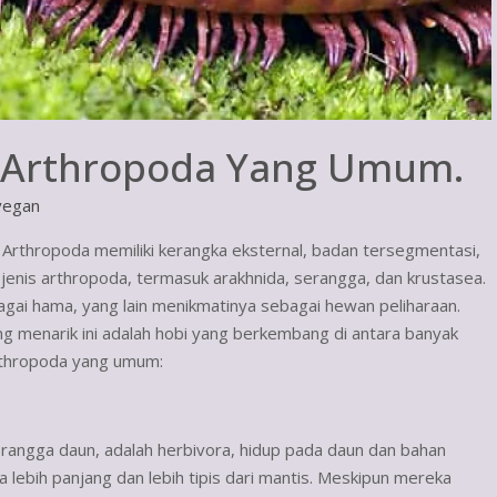
 Arthropoda Yang Umum.
vegan
 Arthropoda memiliki kerangka eksternal, badan tersegmentasi,
enis arthropoda, termasuk arakhnida, serangga, dan krustasea.
gai hama, yang lain menikmatinya sebagai hewan peliharaan.
 menarik ini adalah hobi yang berkembang di antara banyak
arthropoda yang umum:
rangga daun, adalah herbivora, hidup pada daun dan bahan
a lebih panjang dan lebih tipis dari mantis. Meskipun mereka