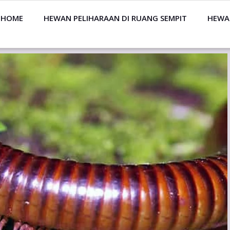
HOME
HEWAN PELIHARAAN DI RUANG SEMPIT
HEWA