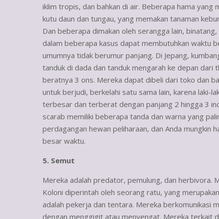
iklim tropis, dan bahkan di air. Beberapa hama y
kutu daun dan tungau, yang memakan tanaman kebun
Dan beberapa dimakan oleh serangga lain, binatang,
dalam beberapa kasus dapat membutuhkan waktu b
umumnya tidak berumur panjang. Di Jepang, kumbang
tanduk di dada dan tanduk mengarah ke depan dari t
beratnya 3 ons. Mereka dapat dibeli dari toko dan 
untuk berjudi, berkelahi satu sama lain, karena laki-
terbesar dan terberat dengan panjang 2 hingga 3 inci
scarab memiliki beberapa tanda dan warna yang palin
perdagangan hewan peliharaan, dan Anda mungkin ha
besar waktu.
5. Semut
Mereka adalah predator, pemulung, dan herbivora. M
Koloni diperintah oleh seorang ratu, yang merupakan 
adalah pekerja dan tentara. Mereka berkomunikasi 
dengan menggigit atau menyengat. Mereka terkait 