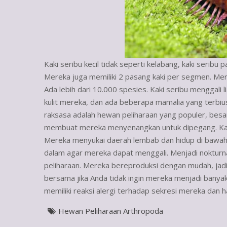
Kaki seribu kecil tidak seperti kelabang, kaki seri
Mereka juga memiliki 2 pasang kaki per segmen. Mer
Ada lebih dari 10.000 spesies. Kaki seribu menggali
kulit mereka, dan ada beberapa mamalia yang terbius d
raksasa adalah hewan peliharaan yang populer, besar
membuat mereka menyenangkan untuk dipegang. Kaki
Mereka menyukai daerah lembab dan hidup di bawah
dalam agar mereka dapat menggali. Menjadi nokturna
peliharaan. Mereka bereproduksi dengan mudah, jadi
bersama jika Anda tidak ingin mereka menjadi banya
memiliki reaksi alergi terhadap sekresi mereka dan h
Hewan Peliharaan Arthropoda