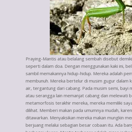
Praying-Mantis atau belalang sembah disebut demik
seperti dalam doa. Dengan menggunakan kaki ini, 
sambil memakannya hidup-hidup. Mereka adalah pema
membunuh. Mereka bertelur di musim gugur dalam ke
air, tergantung dari cabang. Pada musim semi, bayi
atau serangga lain memanjat cabang dan melewati
metamorfosis terakhir mereka, mereka memiliki say
dilihat. Memberi makan pada umumnya mudah, kare
ditawarkan. Menyaksikan mereka makan mungkin mem
berjuang melalui sebagian besar cobaan itu. Ada ba