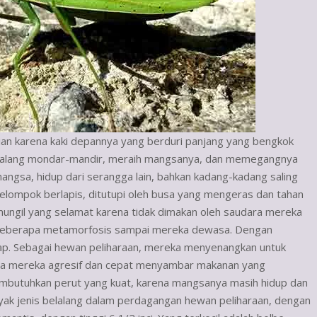
ian karena kaki depannya yang berduri panjang yang bengkok
belalang mondar-mandir, meraih mangsanya, dan memegangnya
ngsa, hidup dari serangga lain, bahkan kadang-kadang saling
lompok berlapis, ditutupi oleh busa yang mengeras dan tahan
 mungil yang selamat karena tidak dimakan oleh saudara mereka
 beberapa metamorfosis sampai mereka dewasa. Dengan
ap. Sebagai hewan peliharaan, mereka menyenangkan untuk
na mereka agresif dan cepat menyambar makanan yang
butuhkan perut yang kuat, karena mangsanya masih hidup dan
nyak jenis belalang dalam perdagangan hewan peliharaan, dengan