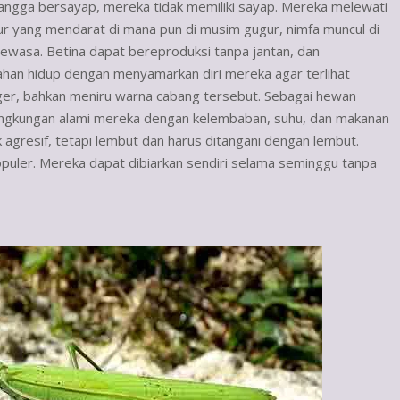
rangga bersayap, mereka tidak memiliki sayap. Mereka melewati
lur yang mendarat di mana pun di musim gugur, nimfa muncul di
wasa. Betina dapat bereproduksi tanpa jantan, dan
ahan hidup dengan menyamarkan diri mereka agar terlihat
ger, bahkan meniru warna cabang tersebut. Sebagai hewan
lingkungan alami mereka dengan kelembaban, suhu, dan makanan
agresif, tetapi lembut dan harus ditangani dengan lembut.
opuler. Mereka dapat dibiarkan sendiri selama seminggu tanpa