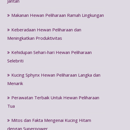
Jantan
Makanan Hewan Peliharaan Ramah Lingkungan
Keberadaan Hewan Peliharaan dan
Meningkatkan Produktivitas
Kehidupan Sehari-hari Hewan Peliharaan
Selebriti
Kucing Sphynx Hewan Peliharaan Langka dan
Menarik
Perawatan Terbaik Untuk Hewan Peliharaan
Tua
Mitos dan Fakta Mengenai Kucing Hitam
dengan Superpower