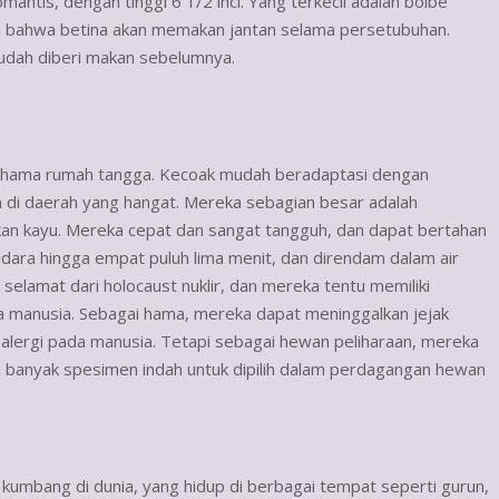
mantis, dengan tinggi 6 1/2 inci. Yang terkecil adalah bolbe
hui bahwa betina akan memakan jantan selama persetubuhan.
 sudah diberi makan sebelumnya.
ah hama rumah tangga. Kecoak mudah beradaptasi dengan
 di daerah yang hangat. Mereka sebagian besar adalah
an kayu. Mereka cepat dan sangat tangguh, dan dapat bertahan
dara hingga empat puluh lima menit, dan direndam dalam air
elamat dari holocaust nuklir, dan mereka tentu memiliki
da manusia. Sebagai hama, mereka dapat meninggalkan jejak
alergi pada manusia. Tetapi sebagai hewan peliharaan, mereka
 banyak spesimen indah untuk dipilih dalam perdagangan hewan
 kumbang di dunia, yang hidup di berbagai tempat seperti gurun,