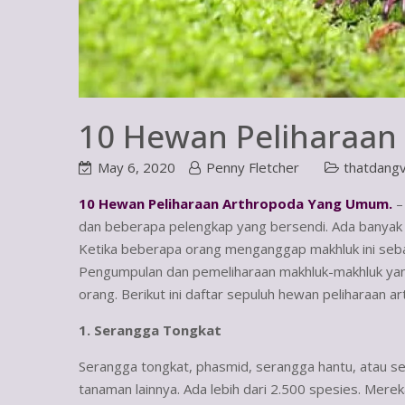
10 Hewan Peliharaan
May 6, 2020
Penny Fletcher
thatdang
10 Hewan Peliharaan Arthropoda Yang Umum.
–
dan beberapa pelengkap yang bersendi. Ada banyak j
Ketika beberapa orang menganggap makhluk ini seba
Pengumpulan dan pemeliharaan makhluk-makhluk yang
orang. Berikut ini daftar sepuluh hewan peliharaan 
1. Serangga Tongkat
Serangga tongkat, phasmid, serangga hantu, atau se
tanaman lainnya. Ada lebih dari 2.500 spesies. Merek