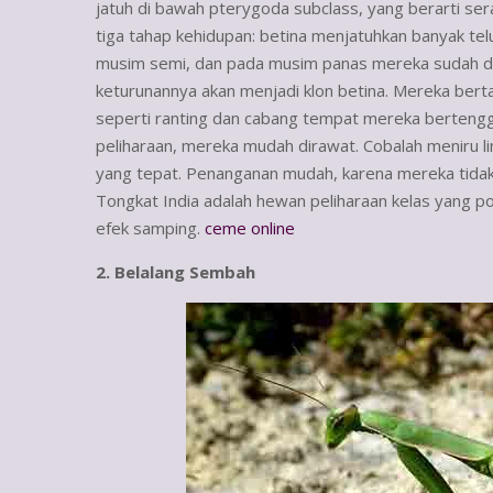
jatuh di bawah pterygoda subclass, yang berarti se
tiga tahap kehidupan: betina menjatuhkan banyak te
musim semi, dan pada musim panas mereka sudah de
keturunannya akan menjadi klon betina. Mereka bert
seperti ranting dan cabang tempat mereka berteng
peliharaan, mereka mudah dirawat. Cobalah meniru 
yang tepat. Penanganan mudah, karena mereka tidak 
Tongkat India adalah hewan peliharaan kelas yang p
efek samping.
ceme online
2. Belalang Sembah