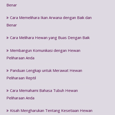
Benar
Cara Memelihara Ikan Arwana dengan Baik dan
Benar
Cara Melihara Hewan yang Buas Dengan Baik
Membangun Komunikasi dengan Hewan
Peliharaan Anda
Panduan Lengkap untuk Merawat Hewan
Peliharaan Reptil
Cara Memahami Bahasa Tubuh Hewan
Peliharaan Anda
Kisah Mengharukan Tentang Kesetiaan Hewan