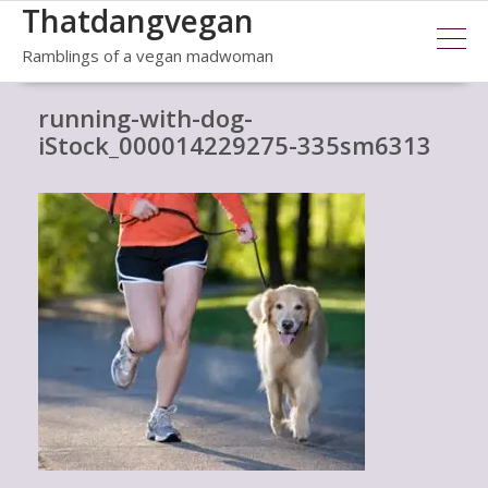
Thatdangvegan
Skip
to
Ramblings of a vegan madwoman
content
running-with-dog-
iStock_000014229275-335sm6313