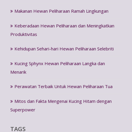
Makanan Hewan Peliharaan Ramah Lingkungan
Keberadaan Hewan Peliharaan dan Meningkatkan
Produktivitas
Kehidupan Sehari-hari Hewan Peliharaan Selebriti
Kucing Sphynx Hewan Peliharaan Langka dan
Menarik
Perawatan Terbaik Untuk Hewan Peliharaan Tua
Mitos dan Fakta Mengenai Kucing Hitam dengan
Superpower
TAGS