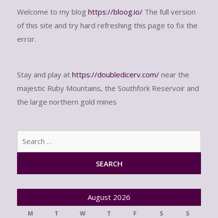
Welcome to my blog
https://bloog.io/
The full version
of this site and try hard refreshing this page to fix the
error.
Stay and play at
https://doubledicerv.com/
near the
majestic Ruby Mountains, the Southfork Reservoir and
the large northern gold mines
Sear
for:
August 2026
M
T
W
T
F
S
S