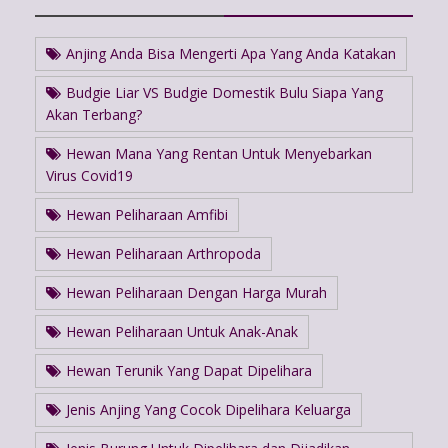
Anjing Anda Bisa Mengerti Apa Yang Anda Katakan
Budgie Liar VS Budgie Domestik Bulu Siapa Yang
Akan Terbang?
Hewan Mana Yang Rentan Untuk Menyebarkan
Virus Covid19
Hewan Peliharaan Amfibi
Hewan Peliharaan Arthropoda
Hewan Peliharaan Dengan Harga Murah
Hewan Peliharaan Untuk Anak-Anak
Hewan Terunik Yang Dapat Dipelihara
Jenis Anjing Yang Cocok Dipelihara Keluarga