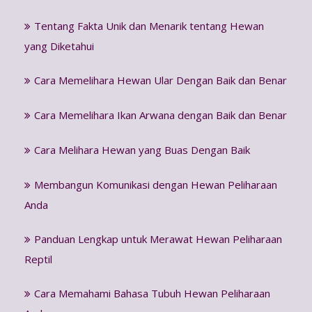
Tentang Fakta Unik dan Menarik tentang Hewan
yang Diketahui
Cara Memelihara Hewan Ular Dengan Baik dan Benar
Cara Memelihara Ikan Arwana dengan Baik dan Benar
Cara Melihara Hewan yang Buas Dengan Baik
Membangun Komunikasi dengan Hewan Peliharaan
Anda
Panduan Lengkap untuk Merawat Hewan Peliharaan
Reptil
Cara Memahami Bahasa Tubuh Hewan Peliharaan