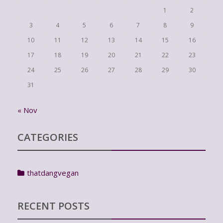
1
2
3
4
5
6
7
8
9
10
11
12
13
14
15
16
17
18
19
20
21
22
23
24
25
26
27
28
29
30
31
« Nov
CATEGORIES
thatdangvegan
RECENT POSTS